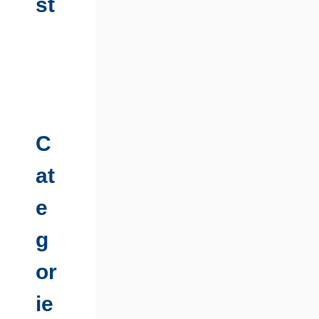
st
C
at
e
g
or
ie