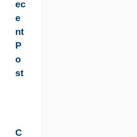
ec
e
nt
P
o
st
C