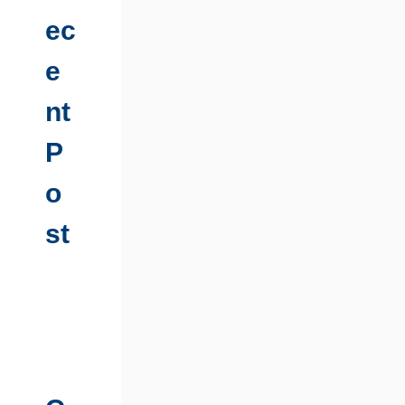
ec
e
nt
P
o
st