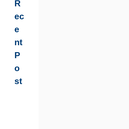
R
ec
e
nt
P
o
st