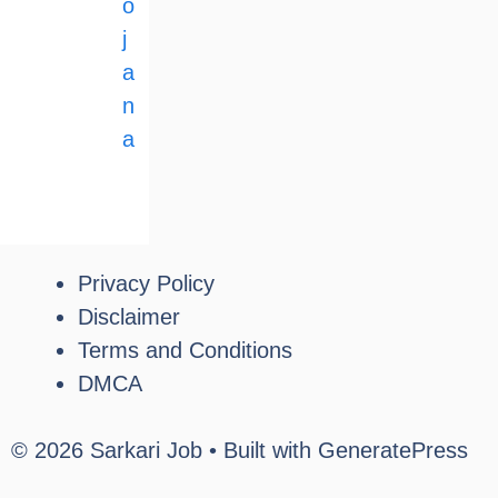
o
j
a
n
a
Privacy Policy
Disclaimer
Terms and Conditions
DMCA
© 2026 Sarkari Job
• Built with
GeneratePress