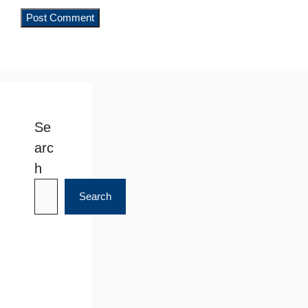
Se
arc
h
Search