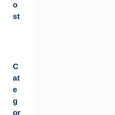
o
st
C
at
e
g
or