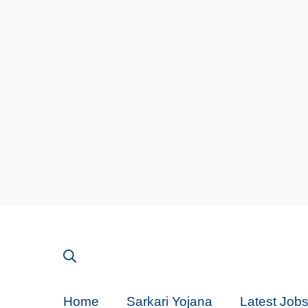
Skip
to
content
Home
Sarkari Yojana
Latest Job