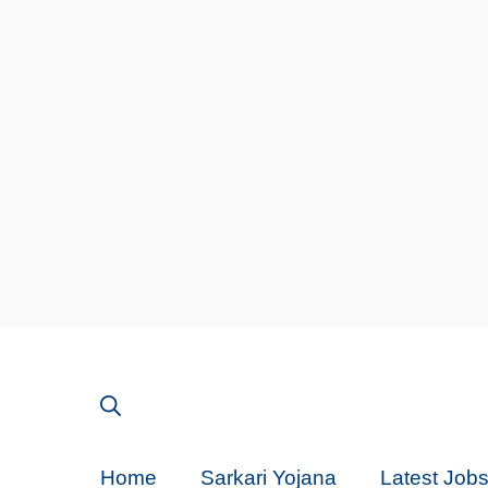
Skip
to
content
Home
Sarkari Yojana
Latest Job